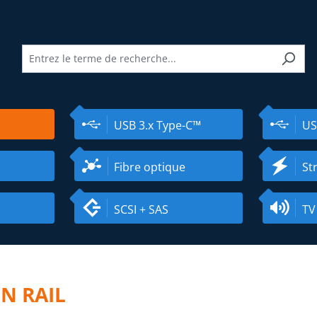
USB 3.x Type-C™
US
Fibre optique
St
SCSI + SAS
TV
N RAIL