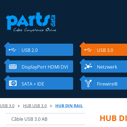
ser au contenu principal
Passer à la recherche
Passer à la navigation principale
USB 2.0
USB 3.0
DisplayPort HDMI DVI
Netzwerk
SATA + IDE
Firewire®
USB 3.0
HUB USB 3.0
HUB DIN RAIL
HUB DI
Câble USB 3.0 AB