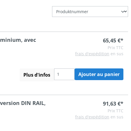
luminium, avec
65,45 €*
Prix TTC
frais d'expédition
en sus
Ajouter au panier
Plus d'infos
version DIN RAIL,
91,63 €*
Prix TTC
frais d'expédition
en sus