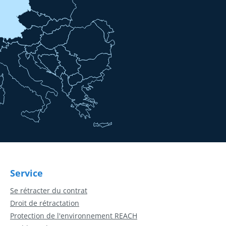
Service
Se rétracter du contrat
Droit de rétractation
Protection de l'environnement REACH