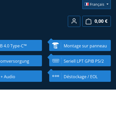
Français
0,00 €
Le pa
B 4.0 Type-C™
Montage sur panneau
romversorgung
Seriell LPT GPIB PS/2
 + Audio
Déstockage / EOL