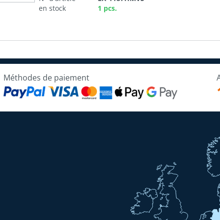
en stock
1 pcs.
Méthodes de paiement