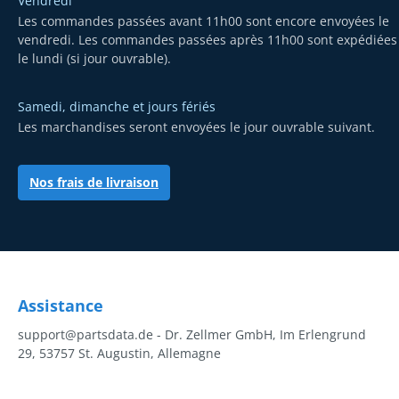
Vendredi
Les commandes passées avant 11h00 sont encore envoyées le
vendredi. Les commandes passées après 11h00 sont expédiées
le lundi (si jour ouvrable).
Samedi, dimanche et jours fériés
Les marchandises seront envoyées le jour ouvrable suivant.
Nos frais de livraison
Assistance
support@partsdata.de - Dr. Zellmer GmbH, Im Erlengrund
29, 53757 St. Augustin, Allemagne