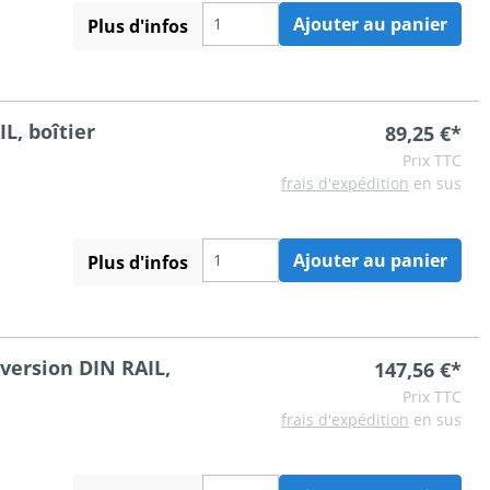
Ajouter au panier
Plus d'infos
L, boîtier
89,25 €*
Prix TTC
frais d'expédition
en sus
Ajouter au panier
Plus d'infos
version DIN RAIL,
147,56 €*
Prix TTC
frais d'expédition
en sus