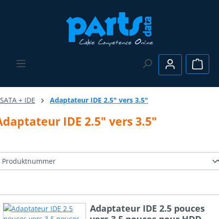
Passer au contenu principal
Le pa
SATA + IDE
Adaptateur IDE 2.5" vers 3.5"
Adaptateur IDE 2.5" vers 3.5"
Adaptateur IDE 2.5 pouces
vers 3.5 pouces pour HDD