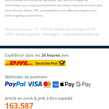
Nous sommes une entreprise spécialisée dans les technologies de
l'information qui compte principalement des clients industriels et opère dans
toute l'Europe depuis 1993. Les expéditions sont effectuées depuis notre
centre logistique situé à Bonn.
Dr. Zellmer GmbH, Im Erlengrund 29,
fabricant/importateur :
53757 Sankt Augustin, Allemagne -
support@partsdata.de
Expédition dans les
24 heures
avec
Méthodes de paiement
Article en stock & prêt à être expédié
163.587