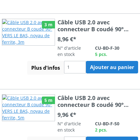
Câble USB 2.0 avec
3 m
connecteur B coudé 90°
VERS LE BAS, noyau de
8,96 €*
ferrite, 3m
N° d'article
CU-BD-F-30
en stock
5 pcs.
Ajouter au panier
Plus d'infos
Câble USB 2.0 avec
5 m
connecteur B coudé 90°
VERS LE BAS, noyau de
9,96 €*
ferrite, 5m
N° d'article
CU-BD-F-50
en stock
2 pcs.