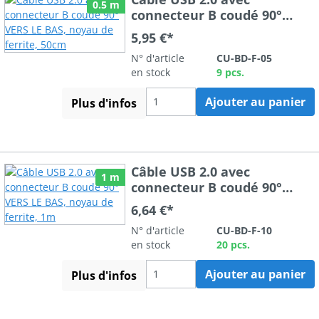
0.5 m
connecteur B coudé 90°
VERS LE BAS, noyau de
5,95 €*
ferrite, 50cm
N° d'article
CU-BD-F-05
en stock
9 pcs.
Ajouter au panier
Plus d'infos
Câble USB 2.0 avec
1 m
connecteur B coudé 90°
VERS LE BAS, noyau de
6,64 €*
ferrite, 1m
N° d'article
CU-BD-F-10
en stock
20 pcs.
Ajouter au panier
Plus d'infos