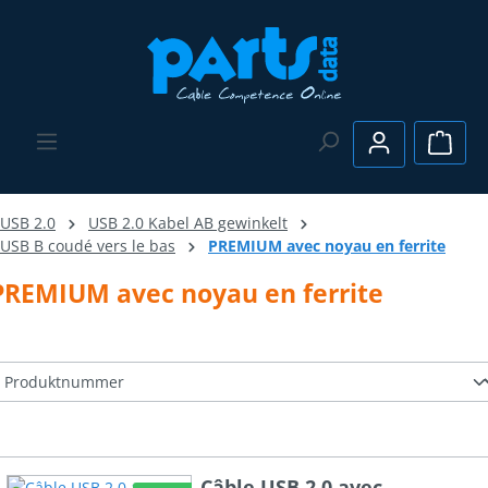
Passer au contenu principal
Le pa
USB 2.0
USB 2.0 Kabel AB gewinkelt
USB B coudé vers le bas
PREMIUM avec noyau en ferrite
PREMIUM avec noyau en ferrite
Câble USB 2.0 avec