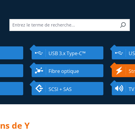
USB 3.x Type-C™
US
Fibre optique
St
SCSI + SAS
TV
ons de Y