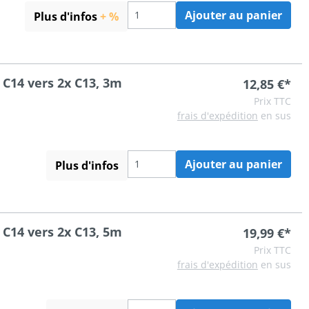
Ajouter au panier
Plus d'infos
+ %
 C14 vers 2x C13, 3m
12,85 €*
Prix TTC
frais d'expédition
en sus
Ajouter au panier
Plus d'infos
 C14 vers 2x C13, 5m
19,99 €*
Prix TTC
frais d'expédition
en sus