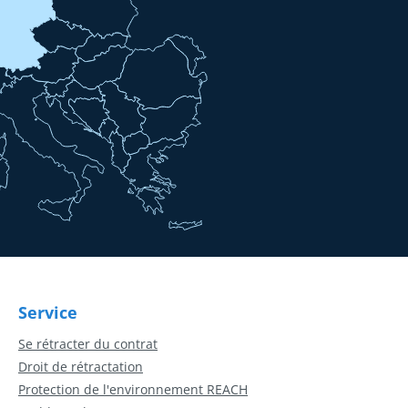
Service
Se rétracter du contrat
Droit de rétractation
Protection de l'environnement REACH