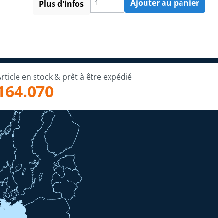
Ajouter au panier
Plus d'infos
Article en stock & prêt à être expédié
164.070