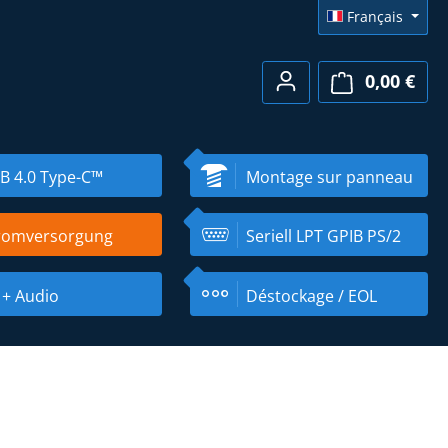
Français
0,00 €
Le pa
B 4.0 Type-C™
Montage sur panneau
romversorgung
Seriell LPT GPIB PS/2
 + Audio
Déstockage / EOL