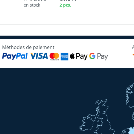
en stock
2 pcs.
Méthodes de paiement