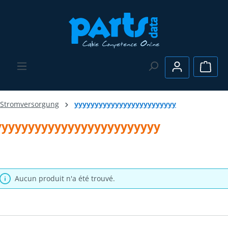
Passer au contenu principal
Le pa
Stromversorgung
yyyyyyyyyyyyyyyyyyyyyyyyy
yyyyyyyyyyyyyyyyyyyyyyyyy
Aucun produit n'a été trouvé.