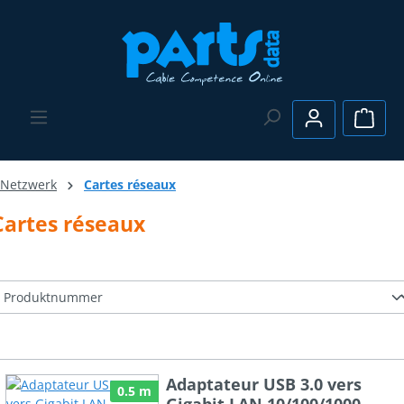
Passer au contenu principal
Le pa
Netzwerk
Cartes réseaux
Cartes réseaux
Adaptateur USB 3.0 vers
0.5 m
Gigabit LAN 10/100/1000