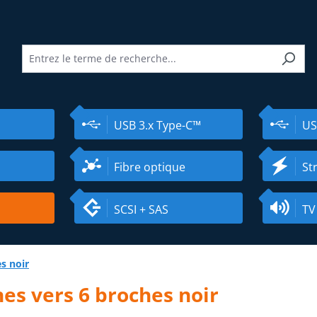
USB 3.x Type-C™
US
Fibre optique
St
SCSI + SAS
TV
s noir
hes vers 6 broches noir