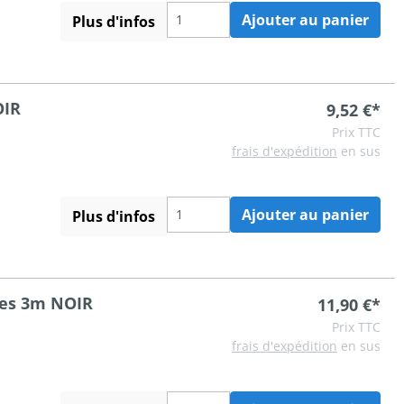
Ajouter au panier
Plus d'infos
OIR
9,52 €*
Prix TTC
frais d'expédition
en sus
Ajouter au panier
Plus d'infos
hes 3m NOIR
11,90 €*
Prix TTC
frais d'expédition
en sus