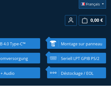
Français
0,00 €
Le pa
B 4.0 Type-C™
Montage sur panneau
romversorgung
Seriell LPT GPIB PS/2
 + Audio
Déstockage / EOL