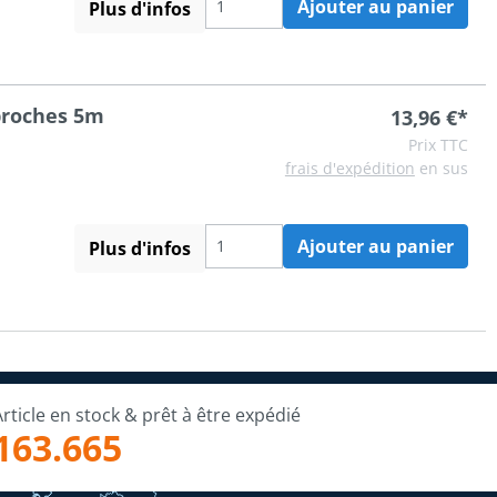
Ajouter au panier
Plus d'infos
-broches 5m
13,96 €*
Prix TTC
frais d'expédition
en sus
Ajouter au panier
Plus d'infos
Article en stock & prêt à être expédié
163.665