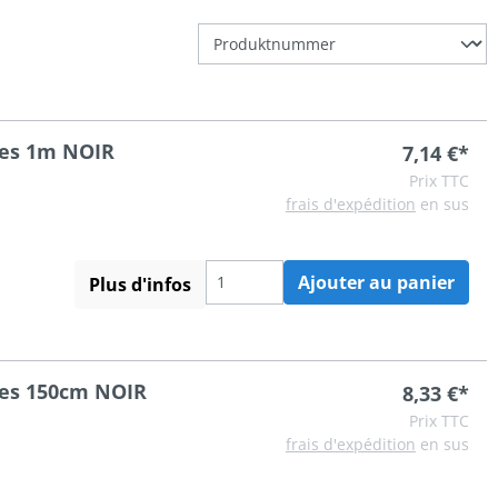
hes 1m NOIR
7,14 €*
Prix TTC
frais d'expédition
en sus
Ajouter au panier
Plus d'infos
hes 150cm NOIR
8,33 €*
Prix TTC
frais d'expédition
en sus