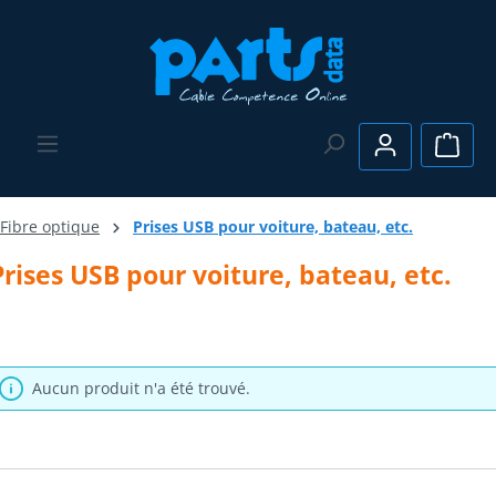
Passer au contenu principal
Le pa
Fibre optique
Prises USB pour voiture, bateau, etc.
Prises USB pour voiture, bateau, etc.
Aucun produit n'a été trouvé.