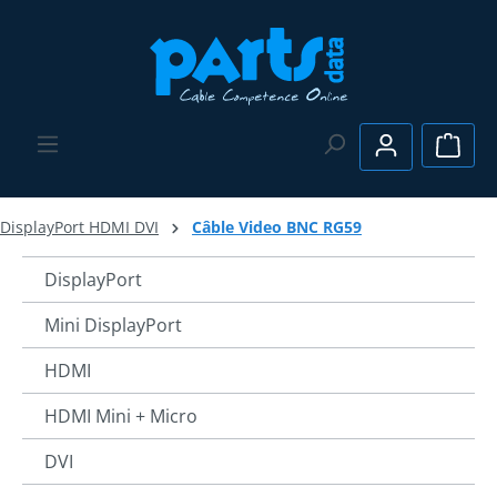
Passer au contenu principal
Le pa
DisplayPort HDMI DVI
Câble Video BNC RG59
DisplayPort
Mini DisplayPort
HDMI
HDMI Mini + Micro
DVI