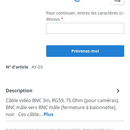
Loading...
Pour continuer, entrez les caractères ci-
dessus
*
Prévenez-moi
N° d'article
AY-03
Description
Câble vidéo BNC 3m, RG59, 75 Ohm (pour caméras),
BNC mâle vers BNC mâle (fermeture à baïonnette),
noir Ces câble…
Plus
Partsdata est la boutique en ligne de la société Dr. Zellmer GmbH. Vous