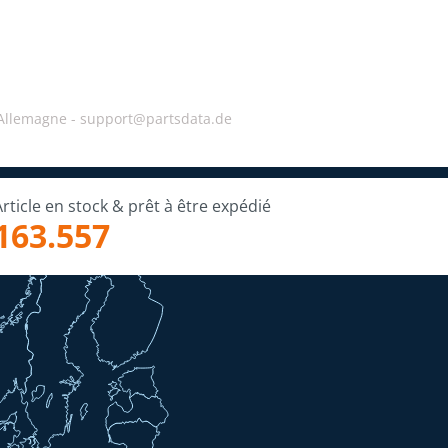
 Allemagne -
support@partsdata.de
Article en stock & prêt à être expédié
163.557