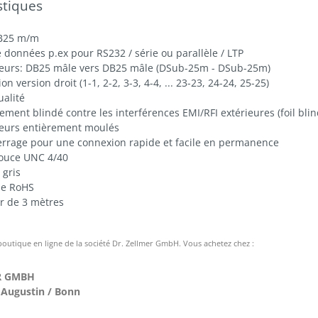
stiques
B25 m/m
 données p.ex pour RS232 / série ou parallèle / LTP
eurs: DB25 mâle vers DB25 mâle (DSub-25m - DSub-25m)
on version droit (1-1, 2-2, 3-3, 4-4, ... 23-23, 24-24, 25-25)
ualité
ment blindé contre les interférences EMI/RFI extérieures (foil bli
eurs entièrement moulés
serrage pour une connexion rapide et facile en permanence
pouce UNC 4/40
 gris
me RoHS
r de 3 mètres
 boutique en ligne de la société Dr. Zellmer GmbH. Vous achetez chez :
R GMBH
 Augustin / Bonn