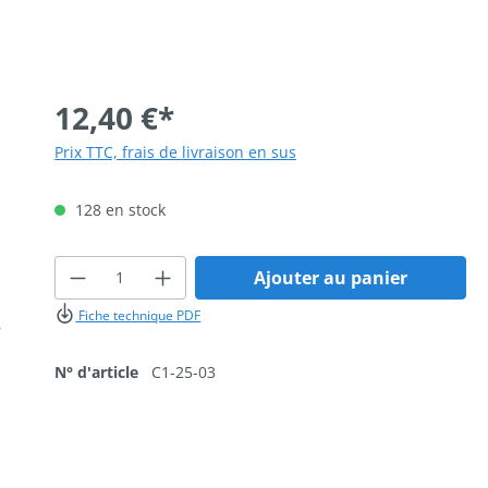
12,40 €*
Prix TTC, frais de livraison en sus
128 en stock
Quantité de produit : Entrez la qua
Ajouter au panier
Fiche technique PDF
N° d'article
C1-25-03