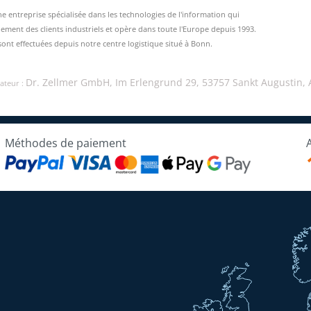
entreprise spécialisée dans les technologies de l'information qui
ement des clients industriels et opère dans toute l'Europe depuis 1993.
sont effectuées depuis notre centre logistique situé à Bonn.
Dr. Zellmer GmbH, Im Erlengrund 29, 53757 Sankt Augustin,
ateur :
Méthodes de paiement