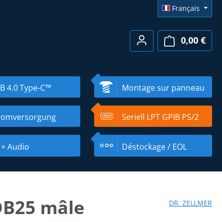
Français
0,00 €
Le pa
B 4.0 Type-C™
Montage sur panneau
romversorgung
Seriell LPT GPIB PS/2
 + Audio
Déstockage / EOL
 DB25 mâle
DR. ZELLMER