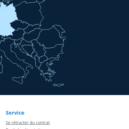
Service
Se rétracter du contrat