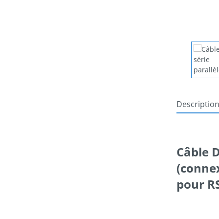
Descriptio
Câble D
(connex
pour R