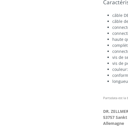
Caractéri
câble D
câble de
connect
connecti
haute q
complète
connect
vis de 
vis de 
couleur:
confor
longueu
Partsdata est la
DR. ZELLME
53757 Sankt
Allemagne