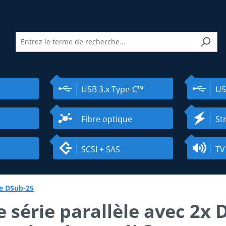
USB 3.x Type-C™
US
Fibre optique
St
SCSI + SAS
TV
e DSub-25
e série parallèle avec 2x