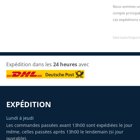
Nous sommes une 
compte principal
Les expéditions 
fabricant/import
Expédition dans les
24 heures
avec
EXPÉDITION
Lundi à jeudi
Les commandes passées avant 13h00 sont expédiées le jour
même, celles passées après 13h00 le lendemain (si jour
ouvrable).