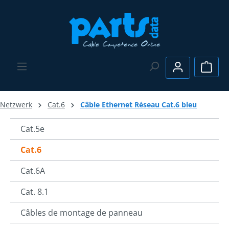
Passer au contenu principal
Le pa
Netzwerk
Cat.6
Câble Ethernet Réseau Cat.6 bleu
Cat.5e
Cat.6
Cat.6A
Cat. 8.1
Câbles de montage de panneau