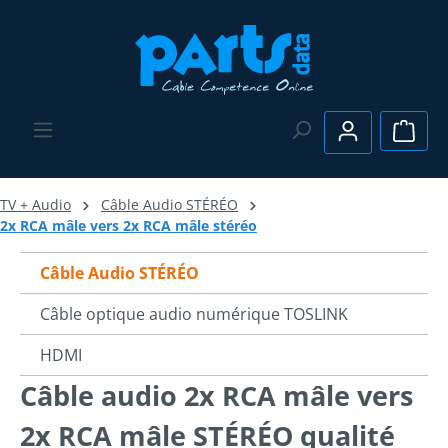
Passer au contenu principal
Le pa
TV + Audio
Câble Audio STÉRÉO
2x RCA mâle vers 2x RCA mâle stéréo
Câble Audio STÉRÉO
Câble optique audio numérique TOSLINK
HDMI
Câble audio 2x RCA mâle vers
2x RCA mâle STÉRÉO qualité