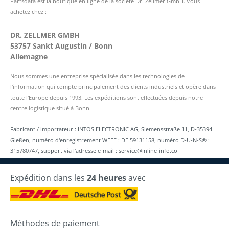
Partsdata est la boutique en ligne de la société Dr. Zellmer GmbH. Vous
achetez chez :
DR. ZELLMER GMBH
53757 Sankt Augustin / Bonn
Allemagne
Nous sommes une entreprise spécialisée dans les technologies de
l'information qui compte principalement des clients industriels et opère dans
toute l'Europe depuis 1993. Les expéditions sont effectuées depuis notre
centre logistique situé à Bonn.
Fabricant / importateur : INTOS ELECTRONIC AG, Siemensstraße 11, D-35394
Gießen, numéro d'enregistrement WEEE : DE 59131158, numéro D-U-N-S® :
315780747, support via l'adresse e-mail : service@inline-info.co
Expédition dans les
24 heures
avec
Méthodes de paiement