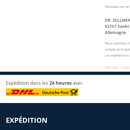
Partsdata est la
DR. ZELLME
53757 Sankt
Allemagne
Nous sommes une 
compte principal
Les expéditions 
Fabricant / Imp
Expédition dans les
24 heures
avec
EXPÉDITION