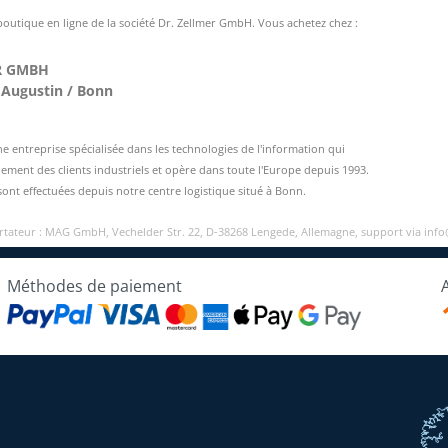
 boutique en ligne de la société Dr. Zellmer GmbH. Vous achetez chez :
R GMBH
 Augustin / Bonn
entreprise spécialisée dans les technologies de l'information qui
ement des clients industriels et opère dans toute l'Europe depuis 1993.
sont effectuées depuis notre centre logistique situé à Bonn.
ortateur : MAG GmbH, Vechelder Str. 22, D-38268 Lengede, Allemagne, support via inf
Méthodes de paiement