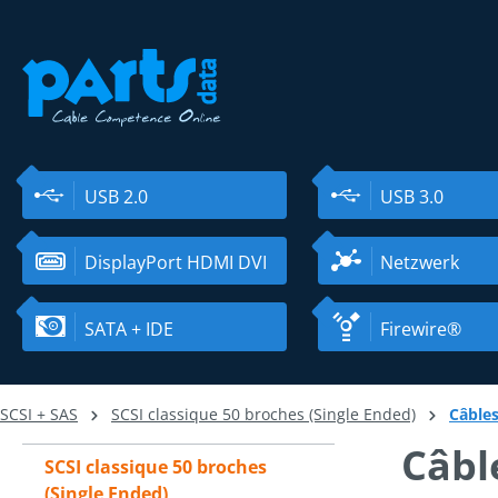
ser au contenu principal
Passer à la recherche
Passer à la navigation principale
USB 2.0
USB 3.0
DisplayPort HDMI DVI
Netzwerk
SATA + IDE
Firewire®
SCSI + SAS
SCSI classique 50 broches (Single Ended)
Câbles
Câbl
SCSI classique 50 broches
(Single Ended)