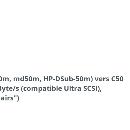
B50m, md50m, HP-DSub-50m) vers C50
te/s (compatible Ultra SCSI),
pairs")