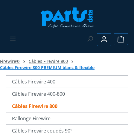
Passer au contenu principal
Le pa
Firewire®
Câbles Firewire 800
Câbles Firewire 800 PREMIUM blanc & flexible
Câbles Firewire 400
Câbles Firewire 400-800
Câbles Firewire 800
Rallonge Firewire
Câbles Firewire coudés 90°