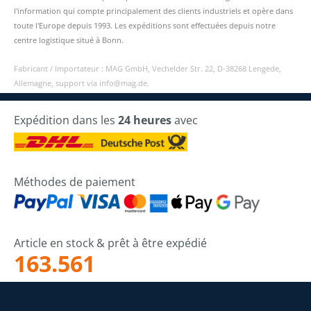
l'information qui compte principalement des clients industriels et opère dans
toute l'Europe depuis 1993. Les expéditions sont effectuées depuis notre
centre logistique situé à Bonn.
Fabricant / Importateur : MAG GmbH, Vechelder Str. 22, D-38268 Lengede,
Allemagne, support via info@mag.de.
Expédition dans les
24 heures
avec
Méthodes de paiement
Article en stock & prêt à être expédié
163.561