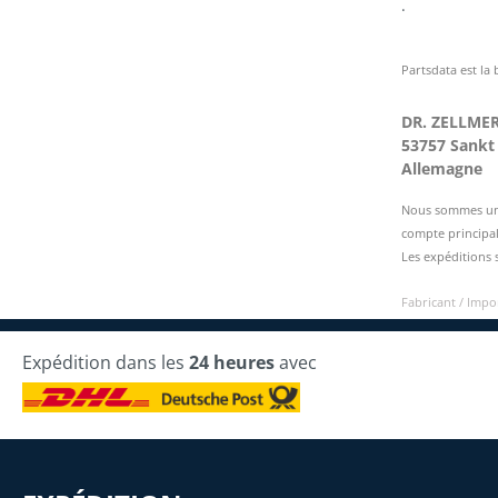
.
Partsdata est la
DR. ZELLME
53757 Sankt
Allemagne
Nous sommes une 
compte principal
Les expéditions 
Fabricant / Imp
Expédition dans les
24 heures
avec