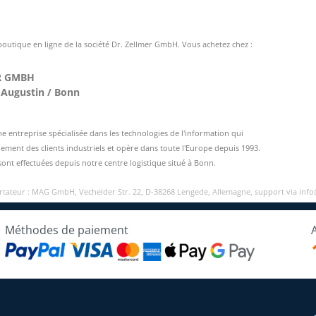
 boutique en ligne de la société Dr. Zellmer GmbH. Vous achetez chez :
R GMBH
 Augustin / Bonn
entreprise spécialisée dans les technologies de l'information qui
ement des clients industriels et opère dans toute l'Europe depuis 1993.
sont effectuées depuis notre centre logistique situé à Bonn.
ortateur : MAG GmbH, Vechelder Str. 22, D-38268 Lengede, Allemagne, support via inf
Méthodes de paiement