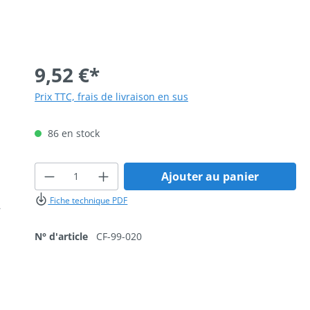
9,52 €*
Prix TTC, frais de livraison en sus
86 en stock
Quantité de produit : Entrez la qua
Ajouter au panier
Fiche technique PDF
N° d'article
CF-99-020