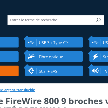
USB 3.x Type-C™
US
Fibre optique
St
SCSI + SAS
TV
M argent-translucide
e FireWire 800 9 broches 