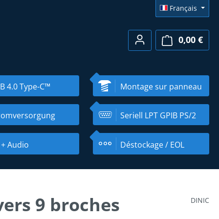
Français
0,00 €
Le pa
B 4.0 Type-C™
Montage sur panneau
romversorgung
Seriell LPT GPIB PS/2
 + Audio
Déstockage / EOL
vers 9 broches
DINIC