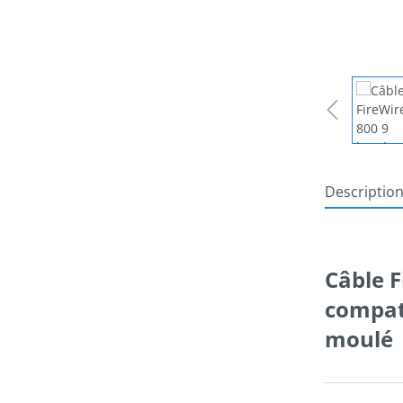
Descriptio
Câble F
compati
moul