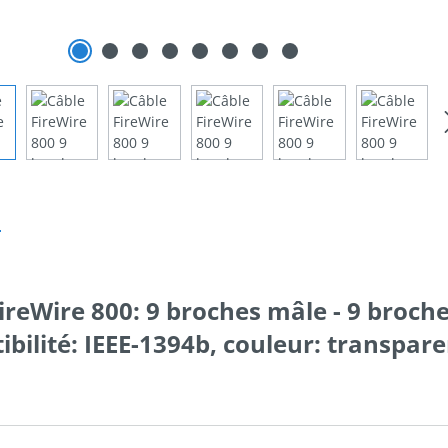
n
ireWire 800: 9 broches mâle - 9 broch
bilité: IEEE-1394b, couleur: transpar
é