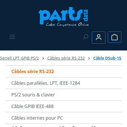
Passer au contenu principal
Le pa
Seriell LPT GPIB PS/2
Câbles série RS-232
Câble DSub-15
Câbles série RS-232
Câbles parallèles, LPT, IEEE-1284
PS/2 souris & clavier
Câble GPIB IEEE-488
Câbles internes pour PC