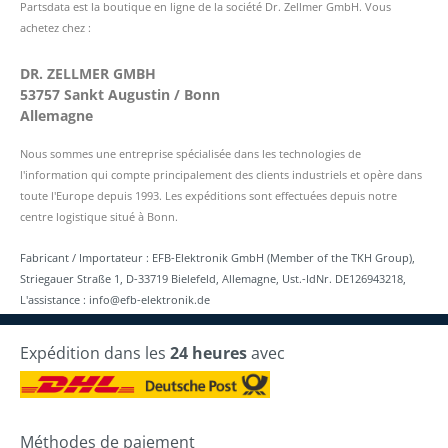
Partsdata est la boutique en ligne de la société Dr. Zellmer GmbH. Vous
achetez chez :
DR. ZELLMER GMBH
53757 Sankt Augustin / Bonn
Allemagne
Nous sommes une entreprise spécialisée dans les technologies de
l'information qui compte principalement des clients industriels et opère dans
toute l'Europe depuis 1993. Les expéditions sont effectuées depuis notre
centre logistique situé à Bonn.
Fabricant / Importateur : EFB-Elektronik GmbH (Member of the TKH Group),
Striegauer Straße 1, D-33719 Bielefeld, Allemagne, Ust.-IdNr. DE126943218,
L'assistance : info@efb-elektronik.de
Expédition dans les
24 heures
avec
Méthodes de paiement