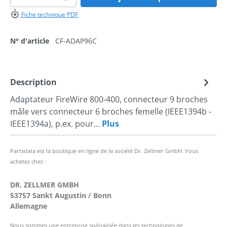
Fiche technique PDF
N° d'article
CF-ADAP96C
Description
Adaptateur FireWire 800-400, connecteur 9 broches
mâle vers connecteur 6 broches femelle (IEEE1394b -
IEEE1394a), p.ex. pour…
Plus
Partsdata est la boutique en ligne de la société Dr. Zellmer GmbH. Vous
achetez chez :
DR. ZELLMER GMBH
53757 Sankt Augustin / Bonn
Allemagne
Nous sommes une entreprise spécialisée dans les technologies de