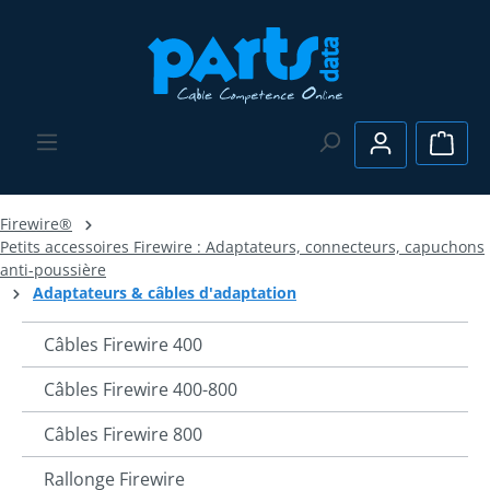
Passer au contenu principal
Le pa
Firewire®
Petits accessoires Firewire : Adaptateurs, connecteurs, capuchons
anti-poussière
Adaptateurs & câbles d'adaptation
Câbles Firewire 400
Câbles Firewire 400-800
Câbles Firewire 800
Rallonge Firewire